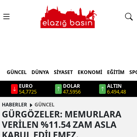
GÜNCEL
DÜNYA
SİYASET
EKONOMİ
EĞİTİM
SP
EURO
DOLAR
ALTIN
54,7725
47,5956
6.494,48
HABERLER
GÜNCEL
GÜRGÖZELER: MEMURLARA
VERİLEN %11.54 ZAM ASLA
KABUL EDİLEMEZ.