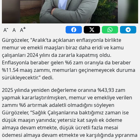
-
+
A
A
A
Gürgözeler, "Aralık’ta açıklanan enflasyonla birlikte
memur ve emekli maaşları biraz daha eridi ve kamu
çalışanları 2024 yılını da zararla kapatmış oldu.
Enflasyonla beraber gelen %6 zam oranıyla da beraber
%11.54 maaş zammı, memurları geçinemeyecek duruma
sürükleyecektir.” dedi.
2025 yılında yeniden değerleme oranına %43,93 zam
yapmak kararlaştırılmışken, memur ve emekliye verilen
zammı %6 artırmak adaletli olmadığını söyleyen
Gürgözeler, “Sağlık Çalışanlarına baktığımız zaman ise
düşük maaşın yanında; yetersiz kat sayılı ek ödeme
almaya devam etmekte, düşük ücretli fazla mesai
ödemesi almaya devam etmekte ve karşılığında yıpranma