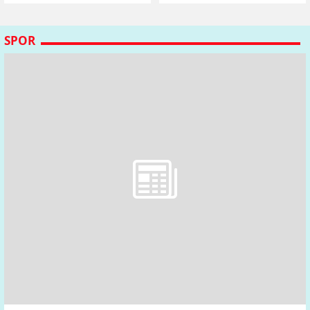
davasıdır
ve füze fırlattı
SPOR