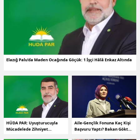
Elazığ Palu’da Maden Ocağında Göçük: 1 İşçi Hâlâ Enkaz Altında
HÜDA PAR: Uyuşturucuyla
Aile-Gençlik Fonuna Kaç Kişi
Mücadelede Zihniyet
Başvuru Yaptı? Bakan Göktaş
Değişimi Şart
ayrıntıları açıkladı!