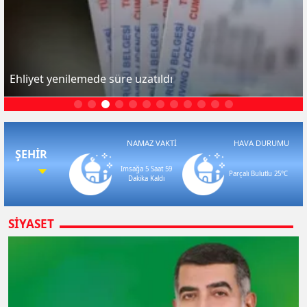
Ehliyet yenilemede süre uzatıldı
NAMAZ VAKTI
HAVA DURUMU
ŞEHIR
Imsağa 5 Saat 59
Parçalı Bulutlu
25
°C
Dakika Kaldı
SIYASET