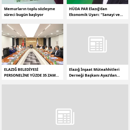
Memurların toplu sözleşme
HÜDA PAR Elazığ’dan
süreci bugün başlıyor
Ekonomik Uyarı: “Sanayi ve
İstihdamda Çöküş Eşiğindeyiz”
ELAZIĞ BELEDİYESİ
Elazığ İnşaat Müteahhitleri
PERSONELİNE YÜZDE 35 ZAM
Derneği Başkanı Ayaz’dan
MÜJDESİ
çimento ve hazır beton
zammına tepki