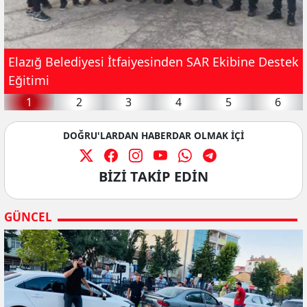
Elazığ Belediyesi İtfaiyesinden SAR Ekibine Destek
Eğitimi
1
2
3
4
5
6
DOĞRU'LARDAN HABERDAR OLMAK İÇİ
BİZİ TAKİP EDİN
GÜNCEL