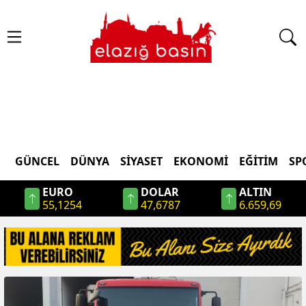
GÜNCEL
DÜNYA
SİYASET
EKONOMİ
EĞİTİM
SP
EURO
DOLAR
ALTIN
55,1254
47,6787
6.659,69