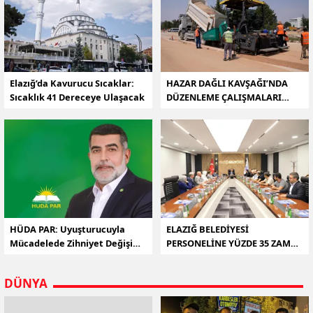
Elazığ’da Kavurucu Sıcaklar:
HAZAR DAĞLI KAVŞAĞI’NDA
Sıcaklık 41 Dereceye Ulaşacak
DÜZENLEME ÇALIŞMALARI
DEVAM EDİYOR
HÜDA PAR: Uyuşturucuyla
ELAZIĞ BELEDİYESİ
Mücadelede Zihniyet Değişimi
PERSONELİNE YÜZDE 35 ZAM
Şart
MÜJDESİ
DÜNYA