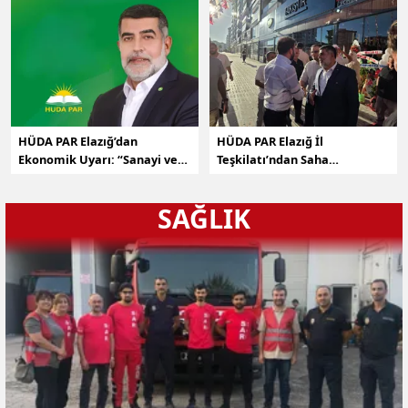
HÜDA PAR Elazığ’dan
HÜDA PAR Elazığ İl
Ekonomik Uyarı: “Sanayi ve
Teşkilatı’ndan Saha
İstihdamda Çöküş
Temasları: “İklim Yasası Yerli
Eşiğindeyiz”
Üreticiye Tuzak, Yeni Anayasa
SAĞLIK
İhtiyacı Geciktirilemez”