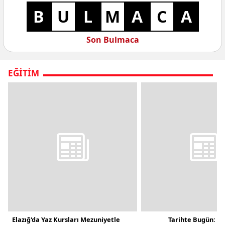
B
U
L
M
A
C
A
Son Bulmaca
EĞITIM
Elazığ'da Yaz Kursları Mezuniyetle
Tarihte Bugün: 26