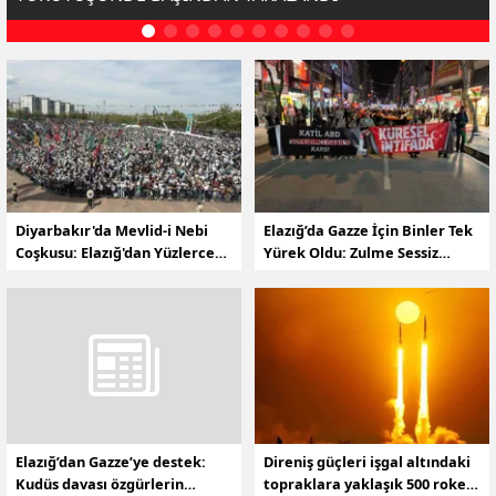
Diyarbakır'da Mevlid-i Nebi
Elazığ’da Gazze İçin Binler Tek
Coşkusu: Elazığ'dan Yüzlerce
Yürek Oldu: Zulme Sessiz
Kişi Katıldı
Kalınmadı
Elazığ’dan Gazze’ye destek:
Direniş güçleri işgal altındaki
Kudüs davası özgürlerin
topraklara yaklaşık 500 roket