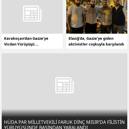
Karakoçan’dan Gazze’ye
Elazığ'da, Gazze'ye giden
Vicdan Yürüyüşü:
aktivistler coşkuyla karşılandı
“Susmayacağız,
Affetmeyeceğiz!”
HÜDA PAR MİLLETVEKİLİ FARUK DİNÇ MISIR’DA FİLİSTİN
YÜRÜYÜŞÜNDE BAŞINDAN YARALANDI