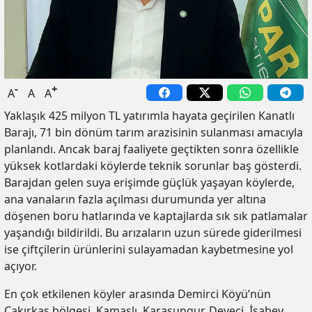
-
+
A
A
A
Yaklaşık 425 milyon TL yatırımla hayata geçirilen Kanatlı
Barajı, 71 bin dönüm tarım arazisinin sulanması amacıyla
planlandı. Ancak baraj faaliyete geçtikten sonra özellikle
yüksek kotlardaki köylerde teknik sorunlar baş gösterdi.
Barajdan gelen suya erişimde güçlük yaşayan köylerde,
ana vanaların fazla açılması durumunda yer altına
döşenen boru hatlarında ve kaptajlarda sık sık patlamalar
yaşandığı bildirildi. Bu arızaların uzun sürede giderilmesi
ise çiftçilerin ürünlerini sulayamadan kaybetmesine yol
açıyor.
En çok etkilenen köyler arasında Demirci Köyü’nün
Çakırkaş bölgesi, Kamaşlı, Karasungur, Deveci, İsabey