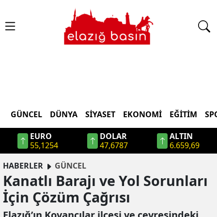
GÜNCEL
DÜNYA
SİYASET
EKONOMİ
EĞİTİM
SP
EURO
DOLAR
ALTIN
55,1254
47,6787
6.659,69
HABERLER
GÜNCEL
Kanatlı Barajı ve Yol Sorunları
İçin Çözüm Çağrısı
Elazığ’ın Kovancılar ilçesi ve çevresindeki