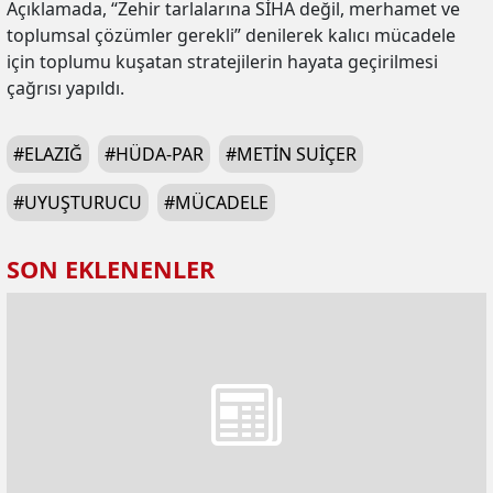
Açıklamada, “Zehir tarlalarına SİHA değil, merhamet ve
toplumsal çözümler gerekli” denilerek kalıcı mücadele
için toplumu kuşatan stratejilerin hayata geçirilmesi
çağrısı yapıldı.
#
ELAZIĞ
#
HÜDA-PAR
#
METIN SUIÇER
#
UYUŞTURUCU
#
MÜCADELE
SON EKLENENLER