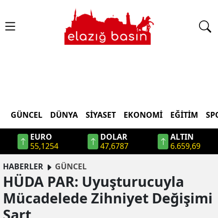
GÜNCEL
DÜNYA
SİYASET
EKONOMİ
EĞİTİM
SP
EURO
DOLAR
ALTIN
55,1254
47,6787
6.659,69
HABERLER
GÜNCEL
HÜDA PAR: Uyuşturucuyla
Mücadelede Zihniyet Değişimi
Şart