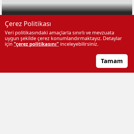
Elazığ’da Zincirleme Kaza: Traktör Römorkundan Düşen
Çerez Politikası
Lastik 4 Aracı Birbirine Katladı
Veri politikasındaki amaçlarla sınırlı ve mevzuata
uygun şekilde çerez konumlandırmaktayız. Detaylar
ÇOK OKUNANLAR
için
"çerez politikasını"
inceleyebilirsiniz.
Tamam