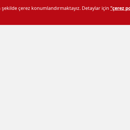
un şekilde çerez konumlandırmaktayız. Detaylar için
"çerez po
ıma karşı dünya genelinde çeşitli tepkiler gelmeye
erinde gösteri ve yardım kampanyaları