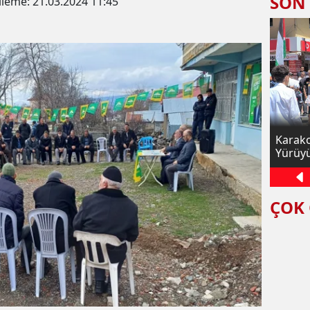
SON
lleme:
21.03.2024 11:45
dı
Karakoçan'da Zabıt Katibi Zimmet
Karako
Soruşturmasıyla Açığa Alındı
Yürüyü
Affetm
ÇOK