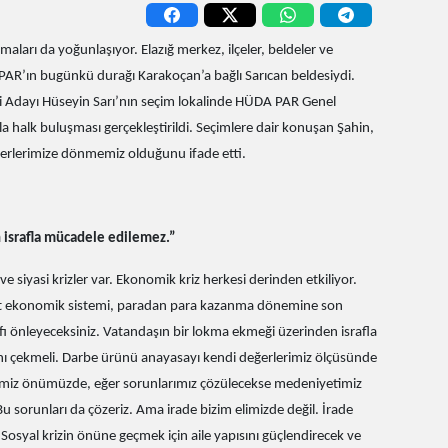
aları da yoğunlaşıyor. Elazığ merkez, ilçeler, beldeler ve
PAR’ın bugünkü durağı Karakoçan’a bağlı Sarıcan beldesiydi.
si Adayı Hüseyin Sarı’nın seçim lokalinde HÜDA PAR Genel
la halk buluşması gerçekleştirildi. Seçimlere dair konuşan Şahin,
rlerimize dönmemiz olduğunu ifade etti.
 israfla mücadele edilemez.”
 siyasi krizler var. Ekonomik kriz herkesi derinden etkiliyor.
ist ekonomik sistemi, paradan para kazanma dönemine son
fı önleyeceksiniz. Vatandaşın bir lokma ekmeği üzerinden israfla
nı çekmeli. Darbe ürünü anayasayı kendi değerlerimiz ölçüsünde
miz önümüzde, eğer sorunlarımız çözülecekse medeniyetimiz
u sorunları da çözeriz. Ama irade bizim elimizde değil. İrade
 Sosyal krizin önüne geçmek için aile yapısını güçlendirecek ve