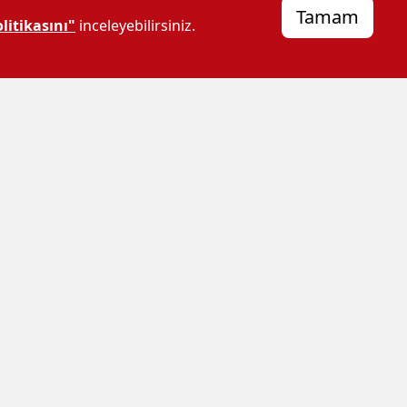
Tamam
litikasını"
inceleyebilirsiniz.