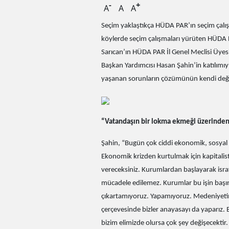
-
+
A
A
A
Seçim yaklaştıkça HÜDA PAR’ın seçim çalışm
köylerde seçim çalışmaları yürüten HÜDA 
Sarıcan’ın HÜDA PAR İl Genel Meclisi Üye
Başkan Yardımcısı Hasan Şahin’in katılımıy
yaşanan sorunların çözümünün kendi değe
“Vatandaşın bir lokma ekmeği üzerinden
Şahin, “Bugün çok ciddi ekonomik, sosyal ve
Ekonomik krizden kurtulmak için kapital
vereceksiniz. Kurumlardan başlayarak isra
mücadele edilemez. Kurumlar bu işin başı
çıkartamıyoruz. Yapamıyoruz. Medeniyeti
çerçevesinde bizler anayasayı da yaparız. B
bizim elimizde olursa çok şey değişecektir.