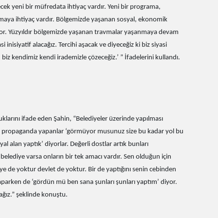
cek yeni bir müfredata ihtiyaç vardır. Yeni bir programa,
pmaya ihtiyaç vardır. Bölgemizde yaşanan sosyal, ekonomik
orluyor. Yüzyıldır bölgemizde yaşanan travmalar yaşanmaya devam
 inisiyatif alacağız. Tercihi aşacak ve diyeceğiz ki biz siyasi
biz kendimiz kendi irademizle çözeceğiz.’ ” İfadelerini kullandı.
duklarını ifade eden Şahin, “Belediyeler üzerinde yapılması
gün propaganda yapanlar ‘görmüyor musunuz size bu kadar yol bu
l alan yaptık’ diyorlar. Değerli dostlar artık bunları
belediye varsa onların bir tek amacı vardır. Sen olduğun için
iye de yoktur devlet de yoktur. Bir de yaptığını senin cebinden
yaparken de ‘gördün mü ben sana şunları şunları yaptım’ diyor.
cağız.” şeklinde konuştu.