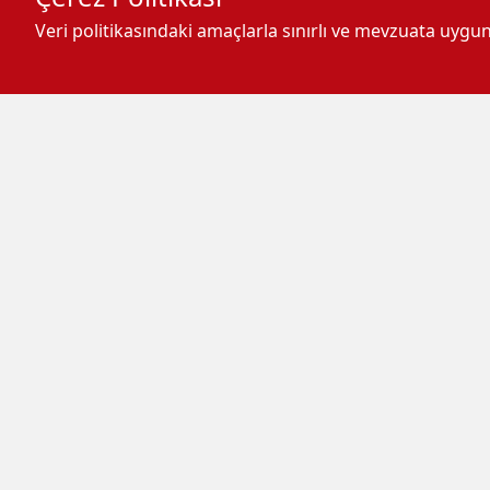
Veri politikasındaki amaçlarla sınırlı ve mevzuata uyg
-
+
A
A
A
Gazze`de yaşanan siyonist soykır
devam ediyor. Dünyanın birçok y
düzenleniyor.