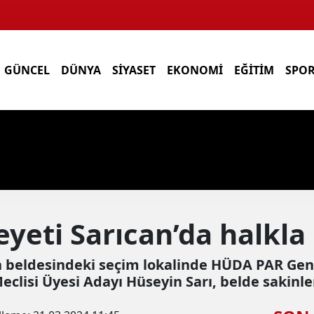
GÜNCEL
DÜNYA
SİYASET
EKONOMİ
EĞİTİM
SPO
eti Sarıcan’da halkla
n beldesindeki seçim lokalinde HÜDA PAR Gen
eclisi Üyesi Adayı Hüseyin Sarı, belde sakinle