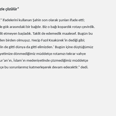
zle çözülür”
ifadelerini kullanan Şahin son olarak şunları ifade etti;
 gök arasındaki bir bağdır. Biz o bağı kopardık rotayı çevirdik.
aklit etmeyen başladık. Taklit de edemedik maalesef. Bugün bu
 birden olmuşuz. Necip Fazıl Kısakürek’in dediği gibi;
in de gitti dünya da gitti elimizden.’ Bugün içine düştüğümüz
etimize dönmediğimiz müddetçe rotamızı tekrar vahye
Kur’an’ın, İslam’ın medeniyetinde çözmediğimiz müddetçe
e bu sorunlarımız katmerleşerek devam edecektir.” dedi.