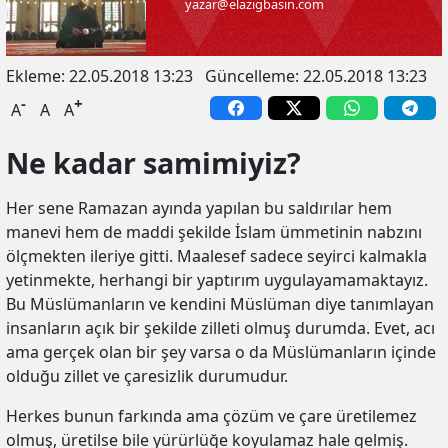
yazar@elazigbasin.com
Ekleme:
22.05.2018 13:23
Güncelleme:
22.05.2018 13:23
-
+
A
A
A
Ne kadar samimiyiz?
Her sene Ramazan ayında yapılan bu saldırılar hem
manevi hem de maddi şekilde İslam ümmetinin nabzını
ölçmekten ileriye gitti. Maalesef sadece seyirci kalmakla
yetinmekte, herhangi bir yaptırım uygulayamamaktayız.
Bu Müslümanların ve kendini Müslüman diye tanımlayan
insanların açık bir şekilde zilleti olmuş durumda. Evet, acı
ama gerçek olan bir şey varsa o da Müslümanların içinde
olduğu zillet ve çaresizlik durumudur.
Herkes bunun farkında ama çözüm ve çare üretilemez
olmuş, üretilse bile yürürlüğe koyulamaz hale gelmiş.