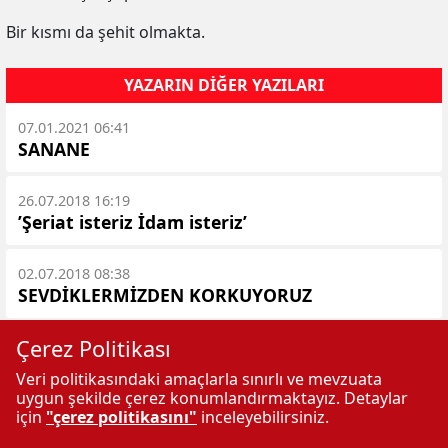
Bir kısmı da şehit olmakta.
YAZARIN DIĞER YAZILARI
07.01.2021 06:41
SANANE
26.07.2018 16:19
’Şeriat isteriz İdam isteriz’
02.07.2018 08:38
SEVDİKLERMİZDEN KORKUYORUZ
Çerez Politikası
20.06.2018 09:59
Nasıl bir partiye Oy vermeli?
Veri politikasındaki amaçlarla sınırlı ve mevzuata
uygun şekilde çerez konumlandırmaktayız. Detaylar
için
"çerez politikasını"
inceleyebilirsiniz.
22.05.2018 13:23
Ne kadar samimiyiz?