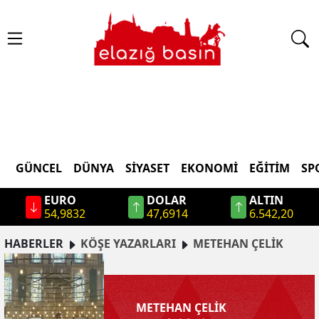
GÜNCEL
DÜNYA
SİYASET
EKONOMİ
EĞİTİM
SP
EURO
DOLAR
ALTIN
54,9832
47,6914
6.542,20
HABERLER
KÖŞE YAZARLARI
METEHAN
ÇELIK
METEHAN
ÇELIK